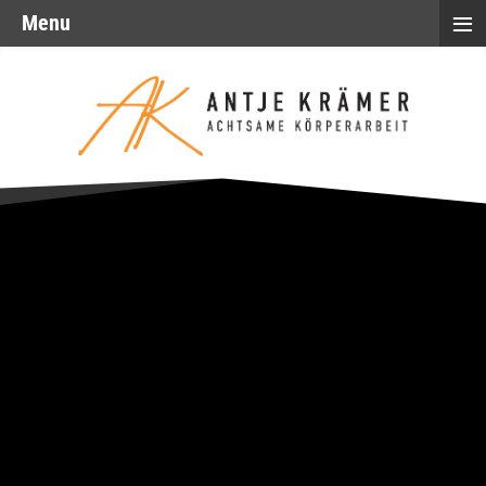
≡
Menu